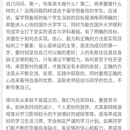
自己问问，第一，你来浙大做什么？第二，将来要做什么
样的人？这两问题同样适合于留学预备班的学生。应该
说，留学预备班的每个学生当前的目标是清晰而明确的：
即能进入心怡的国外大学学习，同时为能在国外大学顺利
完成学业打下坚实的语言与学科基础。有了明确的目标，
关键在于如何去实现。信心、毅力和正确的方法是实现目
标的三个要素：信心是命运的主宰，是走向成功的第一
步，要时刻坚信自己可以做的更好；人的失败往往是自身
缺乏足够的毅力，只有通过不懈努力，有时甚至于咬牙坚
持，承受暂时的痛苦，才能保证有丰硕的收获；正确的方
法是从不断交流、反思、实践中获取的，同时要用正确的
心态来看待自身的优势，汲取老师经验与同学的优点，不
断完善自己。
得与失从来就不是孤立的，我们为达到目标，要放弃许
多。如休息时间的减少，个人爱好的放弃，尤其是网络游
戏等对学习影响较大的不良嗜好的戒除等等。逐渐养成良
好的学习生活习惯，学会制定严谨的学习计划。如果同学
们能不断的克服自身缺点，有足够的信心和毅力，养成良