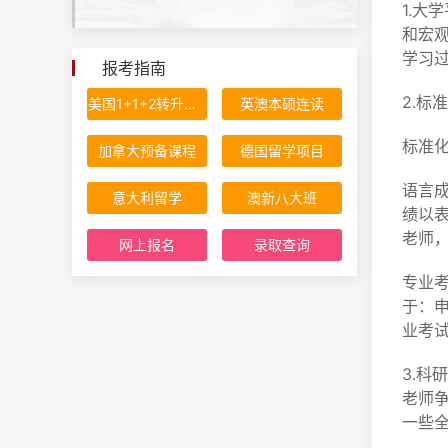
1.
和宏
学习
报考指南
2.标
美国1+1+2转升计划
英澳本硕连读
标准
加拿大预备课程
德国留学项目
语言
意大利留学
澳新八大班
绩以
老师
网上报名
录取查询
专业
于：申
业考
3.
老师
一些