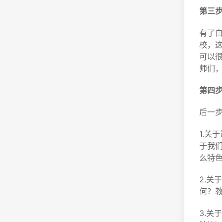
第三
有了
校，
可以
师们
第四
后一
1.
于我
么特
2.
何？
3.