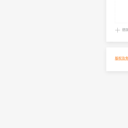
德
版权及