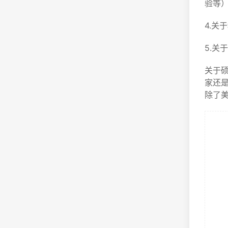
验等
4.
5.
关于
家还
除了