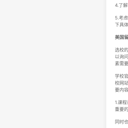
4.
5.
下具
美国
选校
以询
素需
学校官
校网
要内
1.课
重要的
同时