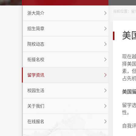
当前位置：
留
浙大简介
招生简章
美
院校动态
现在
衔接名校
择美
素，
留学资讯
占先
校园生活
美国
留学
关于我们
性。
在线报名
自我