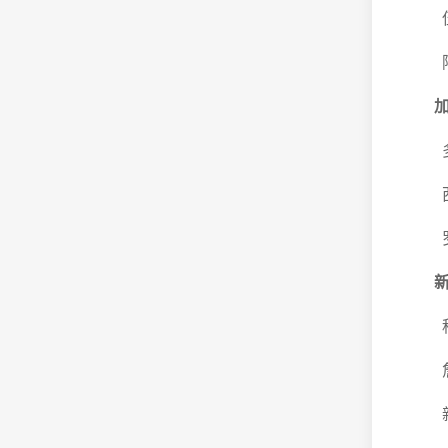
伍
阿德
加
多
西蒙
罗
新
科廷
詹姆
新加