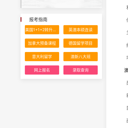
利
报考指南
伯
美国1+1+2转升计划
英澳本硕连读
兰卡
加拿大预备课程
德国留学项目
约
意大利留学
澳新八大班
埃塞
网上报名
录取查询
澳
悉
新南
昆
西