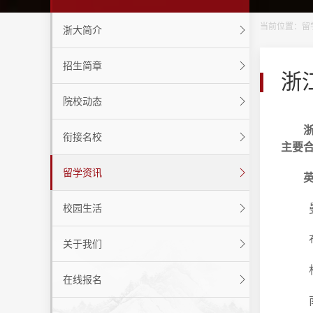
当前位置：
留
浙大简介
招生简章
浙
院校动态
浙江
衔接名校
主要
留学资讯
英
曼彻
校园生活
布里
关于我们
杜
在线报名
南安