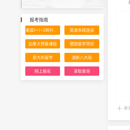
‌亚
报考指南
美国1+1+2转升计划
英澳本硕连读
加拿大预备课程
德国留学项目
意大利留学
澳新八大班
网上报名
录取查询
浙