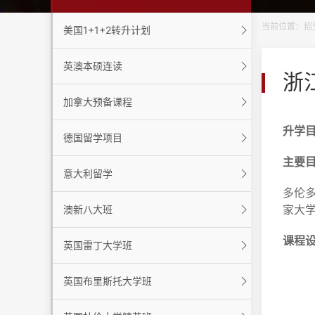
当前位置：
招
美国1+1+2转升计划
英澳本硕连读
浙
加拿大预备课程
升学
德国留学项目
主要
意大利留学
多伦
家大
澳新八大班
课程
英国雷丁大学班
英国布里斯托大学班