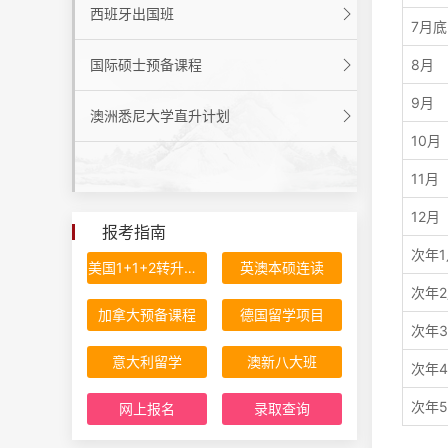
西班牙出国班
7月底
国际硕士预备课程
8月
9月
澳洲悉尼大学直升计划
10月
11月
12月
报考指南
次年1
美国1+1+2转升计划
英澳本硕连读
次年
加拿大预备课程
德国留学项目
次年
意大利留学
澳新八大班
次年
次年
网上报名
录取查询