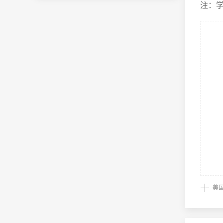
注：学
美